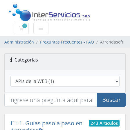
0
Carro de Pedidos
Administración
Preguntas Frecuentes - FAQ
Arrendasoft
Categorías
Buscar
1. Guías paso a paso en
243 Artículos